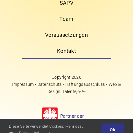
SAPV
Team
Voraussetzungen
Kontakt
Copyright:2026
Impressum
•
Datenschutz
•
Haftungsausschluss
•
Web &
Design: Talentejo<!--
Diese Seite verwendet Cookies. Mehr dazu
Ok
unter
Datenschutz
.